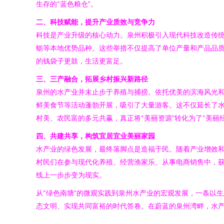
生存的“蓝色粮仓”。
二、科技赋能，提升产业质效与竞争力
科技是产业升级的核心动力。泉州积极引入现代科技改造传
蛎等本地优势品种。这些举措不仅提高了单位产量和产品品
的钱袋子更鼓，生活更富足。
三、三产融合，拓展乡村振兴新路径
泉州的水产业并未止步于养殖与捕捞。依托优美的滨海风光和
鲜美食节等活动蓬勃开展，吸引了大量游客。这不仅延长了
村美、农民富的多元共赢，真正将“美丽资源”转化为了“美丽经
四、共建共享，构筑宜居宜业美丽家园
水产业的绿色发展，最终落脚点是造福于民。随着产业增效
村民们在参与现代化养殖、经营渔家乐、从事电商销售中，获
线上一步步变为现实。
从“绿色南塘”的微观实践到泉州水产业的宏观发展，一条以
态文明、实现共同富裕的时代答卷。在蔚蓝的泉州湾畔，水产