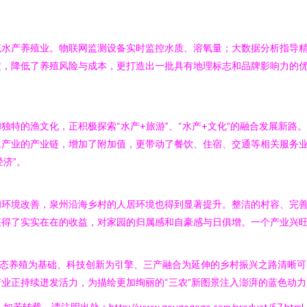
统水产养殖业。物联网监测设备实时监控水质、溶氧量；大数据分析指导
质，降低了养殖风险与成本，更打造出一批具有地理标志和品牌影响力的
独特的渔文化，正积极探索“水产+旅游”、“水产+文化”的融合发展新路
水产业的产业链，增加了附加值，更带动了餐饮、住宿、交通等相关服务
济”。
和环境改善，泉州沿海乡村的人居环境也得到显著提升。整洁的村容、完
得了实实在在的收益，对家园的归属感和自豪感与日俱增。一个产业兴旺
生态养殖为基础、科技创新为引擎、三产融合为延伸的乡村振兴之路清晰
业正持续迸发活力，为描绘更加绚丽的“三农”新图景注入澎湃的蓝色动力
如若转载，请注明出处：http://www.gougogogo.com/product/57.html